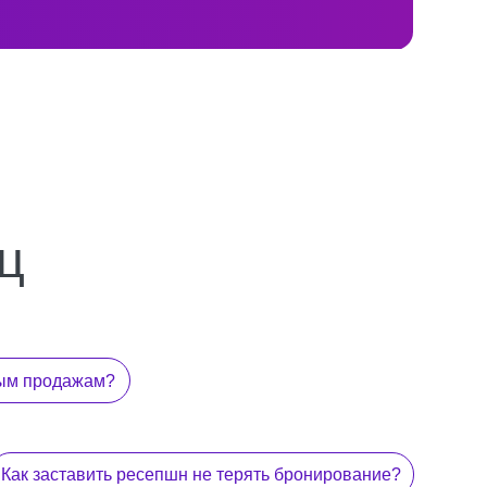
ь ресепшн не терять бронирование?
овать и контролировать продажи?
 увеличить объем продаж?
ть средний чек, что надо сделать?