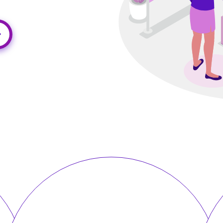
на
до
+25%