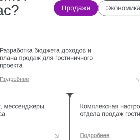
 продаж для гостиничного
цен
та
гост
бнее
Под
ссенджеры,
Комплексная настройка и сопр
отдела продаж гостиничного би
Подробнее
р и обучение сотрудников
Рук
а продаж гостиничного
про
та
гост
бнее
Под