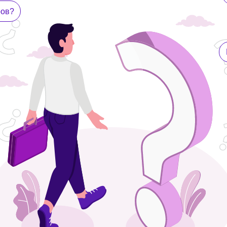
Как получать б
вать сотрудников выполнять план продаж?