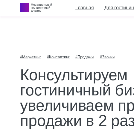
Независимый
Независимый
Главная
Главная
Для гостиниц
Для гостиниц
О 
О 
гостиничный
гостиничный
альянс
альянс
#Маркетинг
#Консалтинг
#Продажи
#Звонки
Консультируем
гостиничный бизн
увеличиваем пря
продажи в 2 раза