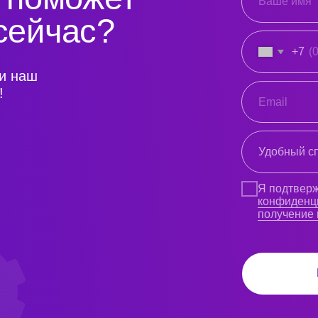
конфиденциальности
и д
получение информацион
Получить кон
ми обращаются
равляющие гостиниц