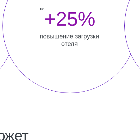
повышение загрузки
отеля
ет
?
Продажи
Экономика и аудит
ботка бюджета доходов и
Разр