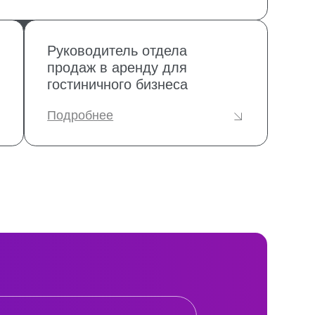
ение с
политикой