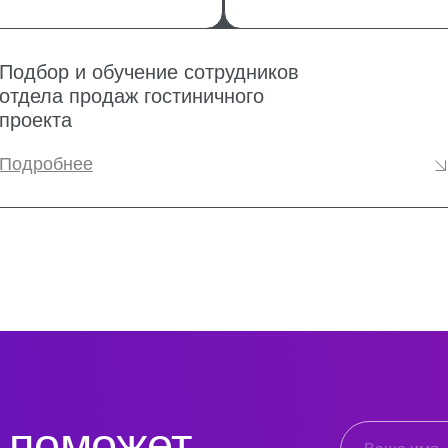
оможет
йчас?
+7
Я подтверждаю ознакомл