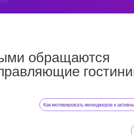
Как мотивировать менеджеров к активным продажам?
Как заставит
Как прогнозир
Как
Хочу повыси