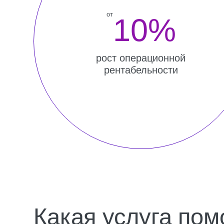
рост операционной
рентабельности
Какая услуга помож
вам именно сейчас
Диагностика отдела
Разра