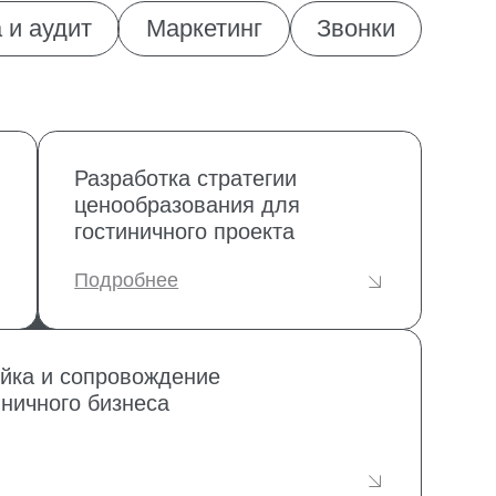
ообразования для
иничного проекта
робнее
овождение
знеса
оводитель отдела
даж в аренду для
иничного бизнеса
робнее