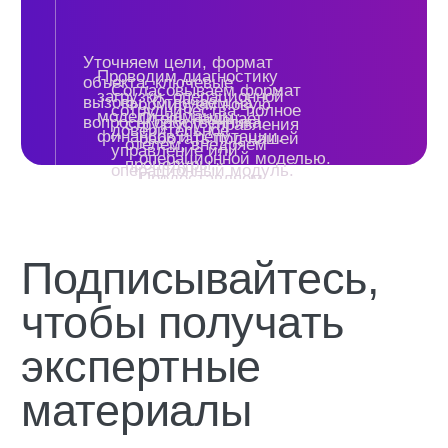
Аудит маркетинга и продаж
Revenue (звонки)
Анализ АТС + схема звонков
Настройка CRM
Лидорубы
Реанимация КБ
Система непрерывного обучения
Индивидуальная консультация
Экономика, запуск, аудит
Открытие отеля
Управление отелем
Классификация
Бизнес план /фин модель
Предпродажная упаковка
Оценка перед продажей
О компании