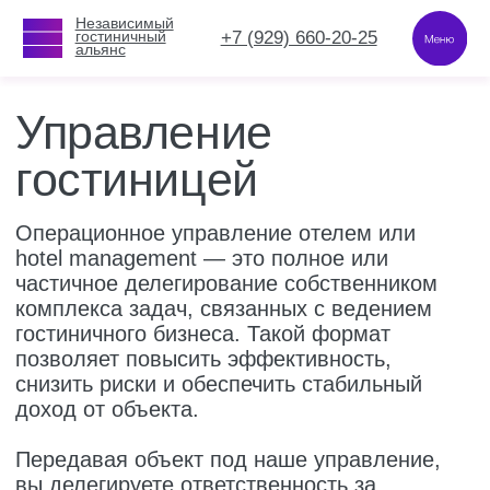
Независимый
Независимый
+7 (929) 660-20-25
+7 (929) 660-20-25
гостиничный
гостиничный
альянс
альянс
Управление
гостиницей
Операционное управление отелем или
hotel management — это полное или
частичное делегирование собственником
комплекса задач, связанных с ведением
гостиничного бизнеса. Такой формат
позволяет повысить эффективность,
снизить риски и обеспечить стабильный
доход от объекта.
Передавая объект под наше управление,
вы делегируете ответственность за
загрузку, доходность, качество сервиса и
репутацию.
Обсудить подробности