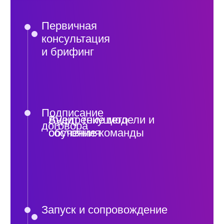
Разработка стандартов отдела продаж
Скрипты отдела продаж
Контроль качества звонков
Настройка тарифов
Анализ агрегаторов
Настройка агрегаторов
Пакет нормативных актов ОП
Подбор сотрудников в отдел продаж
Маркетинг
Маркетинговый план
Конкурентный анализ
Настройка позиционирования
Анализ рынка
Подбор и настройка рекламных каналов
Аутсорсинг маркетинга
NPS отеля
SMM в отеле
Анализ цифрового следа
Геомаркетинг
Анализ клиентской базы (ABC)