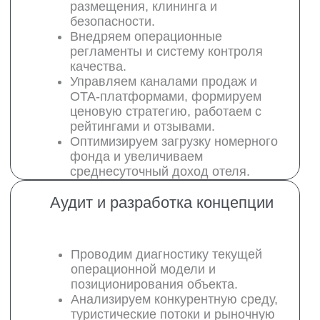
запускаем новый отельный продукт.
Формируем сценарии бизнес-
модели с учётом целей и стратегии
собственника.
Управление персоналом
Обеспечиваем полный HR-цикл:
поиск, подбор, адаптацию и
обучение сотрудников.
Внедряем систему мотивации, KPI
и регулярную оценку
эффективности.
Формируем команду,
разделяющую стандарты сервиса
и ценности бренда отеля.
Финансовая отчётность и контроль
Мы предлагаем профессиональное
Выстраиваем систему
управление отелями с использованием
управленческого учёта и
передовых технологий и оптимальных
внутреннего контроля.
подходов, что обеспечивает успешное
Предоставляем ежемесячную
развитие проектов и высокую прибыль
отчётность по выручке, расходам,
для инвесторов.
ADR, RevPAR, GOP и другим
ключевым показателям.
Проводим план-факт-анализ и даём
рекомендации по повышению
финансовой эффективности.