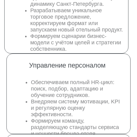
Техническое сопровождение
объекта
Контролируем техническое
состояние номерного фонда и
инженерных систем.
Ведём графики планового
обслуживания и регламенты по
безопасности.
Организуем работу с
подрядчиками, управляем
текущим и средним ремонтом.
Оставить заявку
Какие результаты
есть в реальных