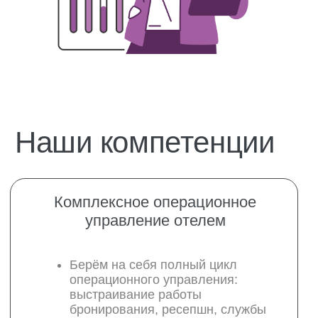
Берём на себя полный цикл
операционного управления:
выстраивание работы
бронирования, ресепшн, службы
размещения, клининга и
безопасности.
Внедряем операционные
регламенты и систему контроля
качества.
Управляем каналами продаж и
OTA-платформами, формируем
ценовую стратегию, работаем с
рейтингами и отзывами.
Оптимизируем загрузку номерного
фонда и увеличиваем
среднесуточный доход отеля.
Аудит и разработка концепции
Проводим диагностику текущей
операционной модели и
позиционирования объекта.
Анализируем конкурентную среду,
туристические потоки и рыночную
динамику Санкт-Петербурга.
Разрабатываем уникальное
торговое предложение,
корректируем формат или