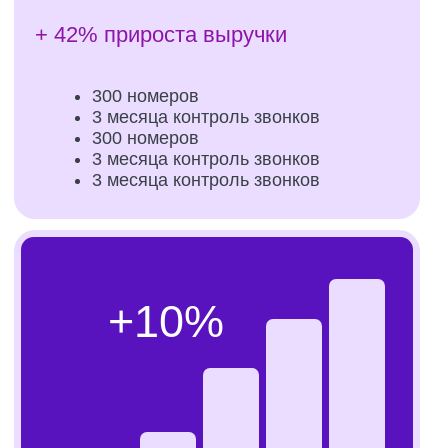
стандарты с необходимой гибкостью.
Мы не выступаем в роли удалённого контролёра
— мы становимся полноценным операционным
партнёром собственника. Для нас управление
отелем — это постоянное участие в жизни
бизнеса: ежедневный анализ ключевых
показателей, работа с командой, оптимизация
процессов и принятие стратегических решений
по развитию. Наши менеджеры находятся в
прямом и регулярном взаимодействии с
владельцем, а вся модель управления строится
на прозрачности, доверии и общем фокусе на
устойчивый рост и результат.