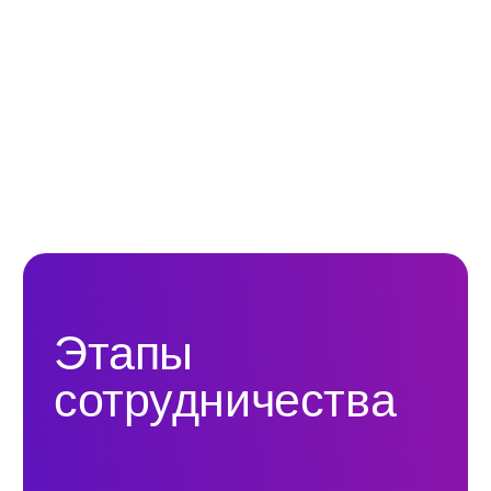
Независимый
гостиничный
альянс
109052, Москва,
ул. Подъемная, д. 12, стр. 1
+7 (929) 660-20-25
пн-пт, 9.00-19.00 мск
mail@openhospitality.org
Продажи
Создание стратегии продаж
Бюджет доходов
Создание отдела продаж под ключ
Диагностика отдела продаж (аудит)
РОП в аренду
Скрипты бронирования