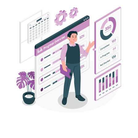
Финансовые выгоды
Конверсию звонков в бронь 50%
Рост операционной рентабельности от 10%
Рост выручки до 40%
Повышение загрузки отеля на +25%
Возвратность гостей возрастает в 2 раза
Системная настройка
продаж, которая
увеличивает
возвратность гостя
в 2 раза и выручку на