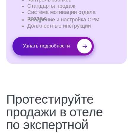
Что получает
собственник или
управляющий отелем,
если выстраивает
продажи системно?