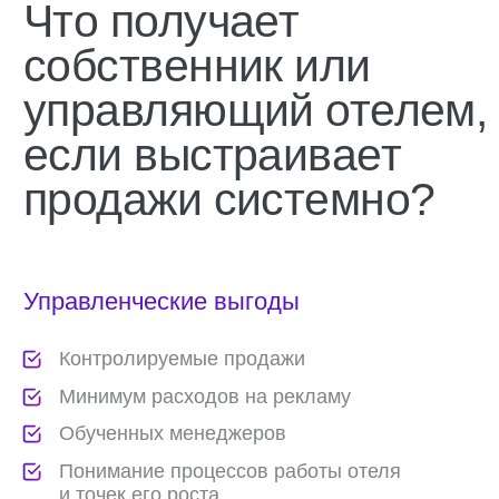
40+%
Для городских, загородных, курортных отелей
Для мини-гостиниц, мини-отелей, апартаментов,
глэмпингов
Для гостиничных сетей, управляющих компаний и
корпораций, ведомственных отелей, кластеров и
территорий
100+ номеров
Все услуги
Создание и настройка отдела
продаж под ключ
Поиск точек роста, бюджет по сегментам,
УТП и позиционирование, функционал
и система контроля отдела продаж,
автоматизация, CRM, тарифы, найм
и обучение персонала