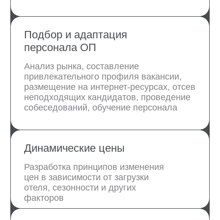
Диагностика
Заключение договора
Анализ данных
Стратегическая
сессия
Презентация стратегии
Стратегия, бюджет,
конкурентный анализ,
контроль звонков
Настройка систем
Настройка продаж
Рекомендации по настройке
каналов продаж
Трекинг
Сопровождение продаж (по запросу)