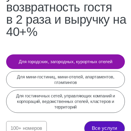
Бюджет доходов
Разработка детальной модели
бюджета доходов, по сегментам,
рынкам сбыта, прогнозирование роста
доходов в течение года
Контроль качества звонков
Ежедневное прослушивание звонков,
спасение слитых менеджерами броней,
еженедельные онлайн-отчеты,
рекомендации по повышению
конверсии бронирования,
предупреждения об ошибках
менеджера в звонке
Скрипты бронирования
Определение прайса на услуги,
подготовка тарифной сетки, включая
динамическое ценообразование,
определение принципов
ценообразования для разных сегментов
и клиентских групп, составление