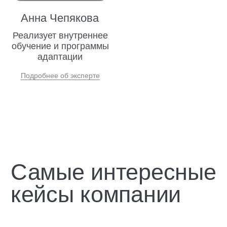
управления персоналом, настроить
систему отчетности и контроля, а также
внедрить систему управления отделом
продаж, которая обеспечит стабильный
рост выручки и увеличение загрузки отеля.
Стандарты работы отдела продаж и
система управления отделом продаж
играют важную роль в обеспечении
стабильного роста. Они позволяют
оптимизировать процессы бронирования,
повысить конверсию звонков в бронь до
50%, а также обеспечить минимальные
расходы на рекламу.
Эффективное управление отделом продаж
подразумевает разработку стандартов
продаж. Это позволяет не только повысить
эффективность работы отдела продаж, но и
минимизировать ошибки менеджеров в
звонках, что в конечном итоге приводит к
увеличению выручки и возвратности гостей.
Протестируйте продажи в отеле по
экспертной методике «Продажи как