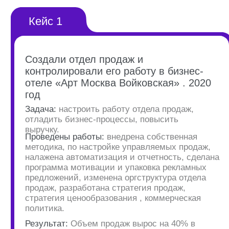
система». Это позволит вам проверить
эффективность работы отдела продаж и
выявить потенциальные точки роста.
Обученные менеджеры смогут закрывать
на бронь 50% звонков и активно
продавать услуги вашего отеля.
Управленческие выгоды от системного
подхода к организации отдела продаж
очевидны. Это минимум расходов на
рекламу, рост операционной
рентабельности отеля на 10% и
увеличение загрузки на +25%. Вам не
придется беспокоиться о контролируемых
продажах и качестве звонков, так как у вас
будет под контролем каждый аспект
работы отдела продаж.
Подписывайтесь,
чтобы получать