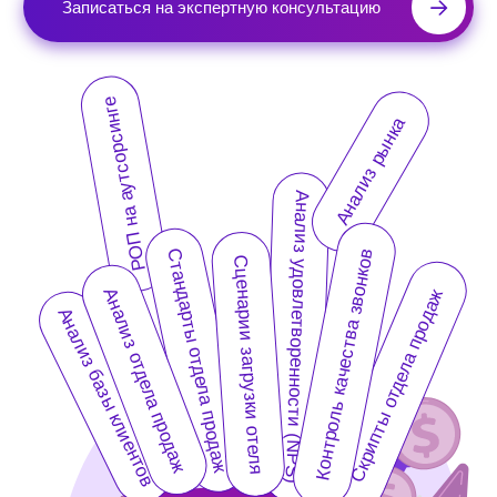
Анализ удовлетворенности (NPS)
Стандарты отдела продаж
Контроль качества звонков
Сценарии загрузки отеля
Анализ отдела продаж
Скрипты отдела продаж
Анализ базы клиентов
Настройка систем онлайн-бронирования
Тарифная политика (ценообразование)
Подбор и обучение менеджеров продаж