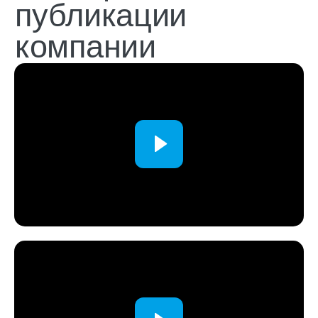
Подписывайтесь, чтобы получать
экспертные материалы
Подписаться
Независимый
гостиничный
альянс
109052, Москва,
ул. Подъемная, д. 12, стр. 1
+7 (929) 660-20-25
пн-пт, 9.00-19.00 мск
mail@openhospitality.org