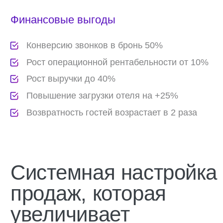
Подбор и адаптация
персонала ОП
Анализ рынка, составление
привлекательного профиля вакансии,
размещение на интернет-ресурсах, отсев
неподходящих кандидатов, проведение
собеседований, обучение персонала
Динамические цены
Разработка принципов изменения
цен в зависимости от загрузки
отеля, сезонности и других
факторов
Тарифная политика
Определение прайса на услуги,
подготовка тарифной сетки, включая
динамическое ценообразование,
определение принципов
ценообразования для разных сегментов
и клиентских групп, составление
тарифной политики