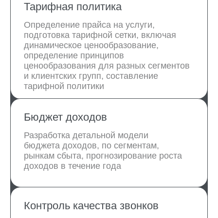
Эксперты, которые
будут настраивать
продажи
Елена Карпишена
Даниил Мануков
Координатор
Специалист