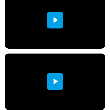
Настройка позиционирования
Анализ рынка
Подбор и настройка рекламных каналов
Аутсорсинг маркетинга
NPS отеля
SMM в отеле
Анализ цифрового следа
Геомаркетинг
Анализ клиентской базы (ABC)
Аудит маркетинга и продаж
Revenue (звонки)
Анализ АТС + схема звонков
Настройка CRM
Лидорубы
Реанимация КБ
Система непрерывного обучения
Индивидуальная консультация
Экономика, запуск, аудит