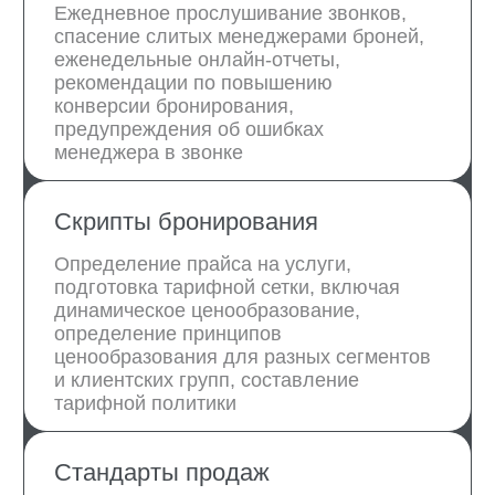
проектов
по маркетингу
Подробнее об эксперте
Подробнее об эксперте
Мария Осипенко
Юлия Сахарова
Эксперт по контент-
Отвечает за
стратегии
администрирование
и верстку сайтов
Подробнее об эксперте
Подробнее об эксперте