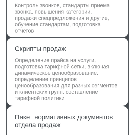
Дарья Маклакова
Елена
Малиновская
Координатор всех
процессов продаж
Эксперт в
и маркетинга
классификации отелей
Подробнее об эксперте
Подробнее об эксперте
Анна Чепякова
Реализует внутреннее