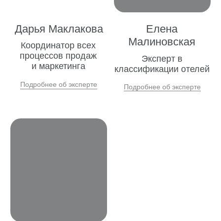
Организация работы отдела продаж
в гостиничном бизнесе – ключевой момент
успешной деятельности любого отеля.
Эффективная структура организации
отдела продаж под ключ позволяет не
только увеличить выручку, но и повысить
уровень обслуживания гостей, что важно
для удержания клиентов и привлечения
новых.
Управление отделом продаж начинается
с разработки плана продаж отеля
и презентации развития отдела продаж.
Это позволяет четко определить цели и
стратегии, а также оценить потенциал для
улучшения показателей. Важно также
провести анализ эффективности работы
отдела продаж и выявить точки роста.
Для повышения эффективности отдела
продаж необходимо использовать
инструменты и методики адаптированные
непосредственно под гостиничный бизнес.
Это позволяет оптимизировать процессы