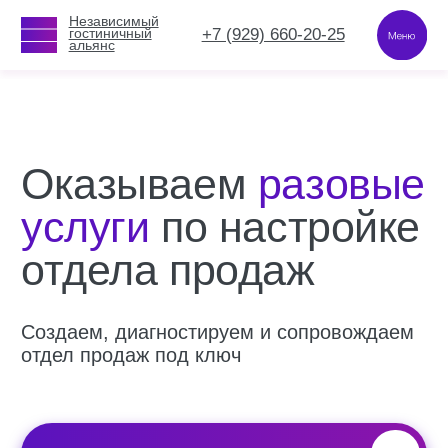
Независимый
Независимый
+7 (929) 660-20-25
+7 (929) 660-20-25
гостиничный
гостиничный
альянс
альянс
Оказываем
разовые
услуги
по настройке
отдела продаж
Создаем, диагностируем и сопровождаем
отдел продаж под ключ
Записаться на экспертную консультацию
РОП на аутсорсинге
Анализ рынка