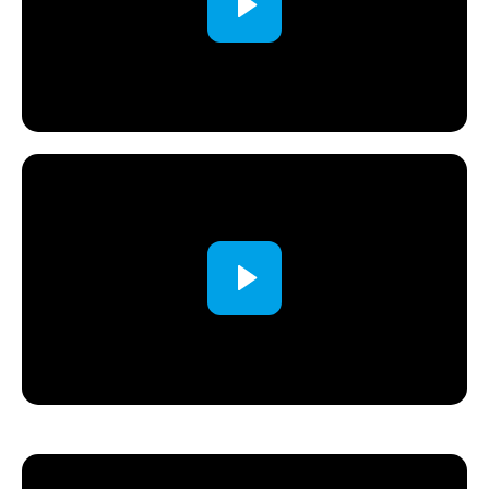
Продажи
Создание стратегии продаж
Бюджет доходов
Создание отдела продаж под ключ
Диагностика отдела продаж (аудит)
РОП в аренду
Скрипты бронирования
Разработка стандартов отдела продаж
Скрипты отдела продаж
Контроль качества звонков
Настройка тарифов
Анализ агрегаторов
Настройка агрегаторов
Пакет нормативных актов ОП
Подбор сотрудников в отдел продаж
Маркетинг
Маркетинговый план
Конкурентный анализ