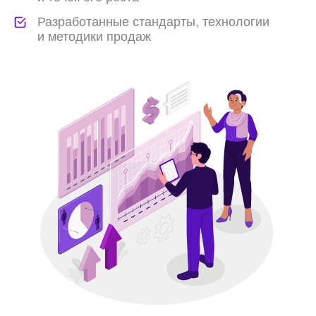
Диагностика отдела продаж
Анализ бюджета, сегментация,
динамику продаж, каналов продаж, КБ,
эффективность систем бронирования,
функционал отдела продаж,
функционал бронирования, тестовые
звонки
Диагностика и настройка
систем бронирования
Анализ карточек, анализ пути гостя,
подбор сервисов, анализ наполненности
и паритета тарифов, акции,
позиционирование, настройка контента
(аннуляция, заезд/выезд и т.д.),
внесение изменений
РОП на аутсорсинге
Опытный коммерческий директор ставит
задачи сотрудникам, планирует,
контролирует и корректирует показатели
отдела продаж, предоставляет отчеты