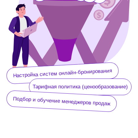
Наиболее
востребованные
услуги
Подбор и адаптация
Контроль
персонала ОП
качества звонков
Стратегия
Внедрение
продаж
и настройка CRM
Тарифная политика
Стандарты продаж
Диагностика
Диагностика
и настройка систем
отдела продаж
бронирования