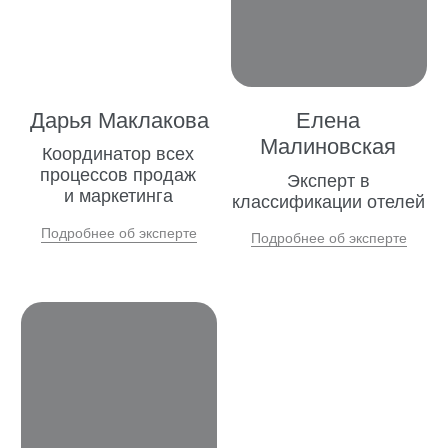
Для успешного продвижения гостиничного
бизнеса необходимо разработать
эффективную стратегию маркетинга и
рекламы. Как рекламировать отель и где
рекламировать отель — вопросы, на
которые следует ответить. Разработка
стратегии продвижения включает в себя
этапы аудита маркетинга и разработку
рекламной кампании, как в офлайн, так и в
онлайн пространстве. Отдел маркетинга
отеля играет важную роль в привлечении
клиентов и разработке плана маркетинга.
Для эффективного продвижения
гостиничного бизнеса также важно провести
аудит интернет маркетинга и разработать
стратегию интернет продвижения, чтобы