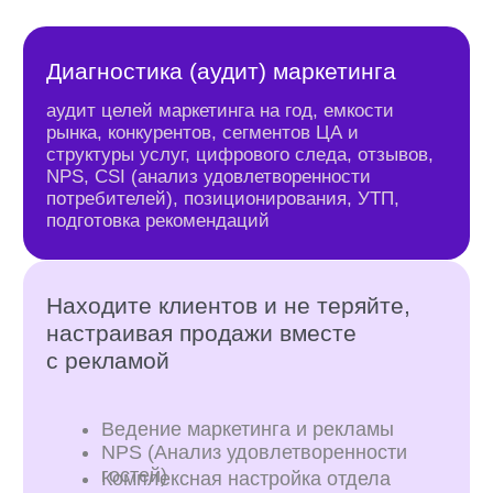
Протестируйте
эффективность
маркетинга
в отеле
по критериям
коммерческого
директора, который
ведет клиентские
проекты
Одна услуга будет эффективна, если:
Все ваши каналы рекламы приносят брони
К вам приезжают гости из разных городов
Вы знаете, сколько и зачем надо тратить
на рекламу
Количество броней за месяц постоянно
растет