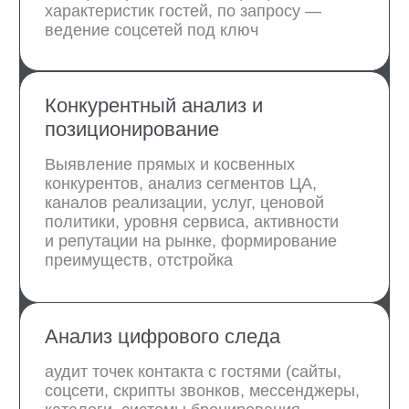
Елена Карпишена
Даниил Мануков
Координатор
Специалист
проектов
по маркетингу
Подробнее об эксперте
Подробнее об эксперте
Мария Осипенко
Юлия Сахарова
Эксперт по контент-
Отвечает за
стратегии
администрирование
и верстку сайтов
Подробнее об эксперте
Подробнее об эксперте