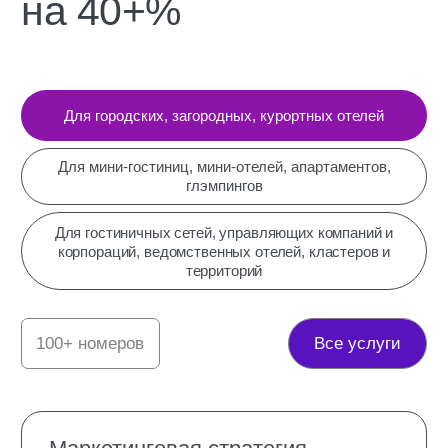
Анализ цифрового следа
аудит точек контакта с гостями (сайты,
соцсети, скрипты звонков, мессенджеры,
каталоги, системы бронирования,
отзывы, турпорталы, страницы
туроператоров, посты пользователей,
подготовка заключения с ошибками и
проблемами
Геомаркетинг
настройка корректного отображения
отеля, анализ репутации и отзывов
в геомаркетинговых сервисах,
туристических каталогах, подготовка
рекомендаций, внесение корректировок,
ведение карточки отеля во всех сервисах
— по запросу
Аудит маркетинга
аудит целей маркетинга на год, емкости
рынка, конкурентов, сегментов ЦА и
структуры услуг, цифрового следа,
отзывов, NPS, CSI (анализ
удовлетворенности потребителей),