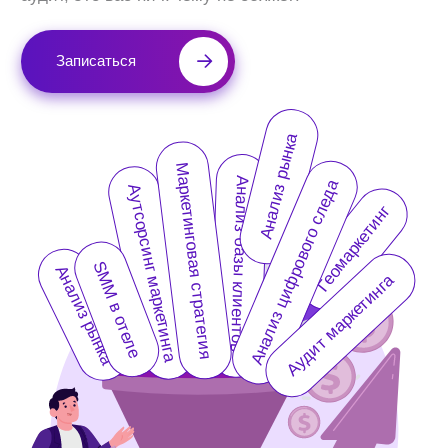
Анализ рынка
Маркетинговая стратегия
Анализ базы клиентов
Анализ цифрового следа
Аутсорсинг маркетинга
Геомаркетинг
SMM в отеле
Анализ рынка
Аудит маркетинга
Подбор маркетолога
Конкурентный анализ и позиционирование
Подбор и настройка рекламных каналов
Измерение NPS (удовлетворенность)