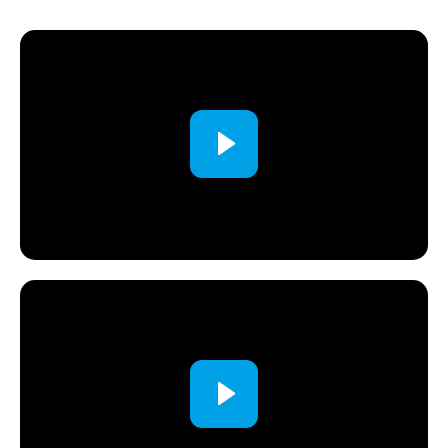
Геомаркетинг
Анализ клиентской базы (ABC)
Аудит маркетинга и продаж
Revenue (звонки)
Анализ АТС + схема звонков
Настройка CRM
Лидорубы
Реанимация КБ
Система непрерывного обучения
Индивидуальная консультация
Экономика, запуск, аудит
Открытие отеля
Управление отелем
Классификация
Бизнес план /фин модель
Предпродажная упаковка
Оценка перед продажей