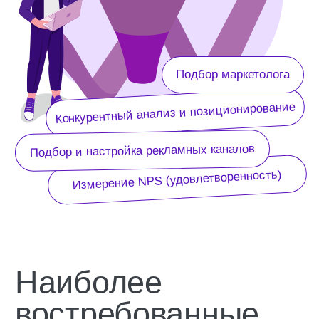
Наиболее
востребованные
услуги
Диагностика (аудит)
Конкурентный анализ
маркетинга
и позиционирование
Подбор и настройка
Контент-воронка
рекламных каналов
Маркетинговая
Подбор маркетолога
стратегия
NPS (Анализ
Анализ рынка
удовлетворенности
гостей)
Диагностика (аудит) маркетинга