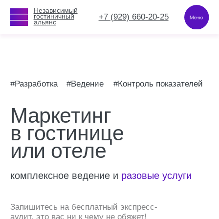
Независимый
Независимый
+7 (929) 660-20-25
+7 (929) 660-20-25
гостиничный
гостиничный
альянс
альянс
#Разработка
#Ведение
#Контроль показателей
Маркетинг
в гостинице
или отеле
комплексное ведение и
разовые услуги
Запишитесь на бесплатный экспресс-
аудит, это вас ни к чему не обяжет!
Записаться