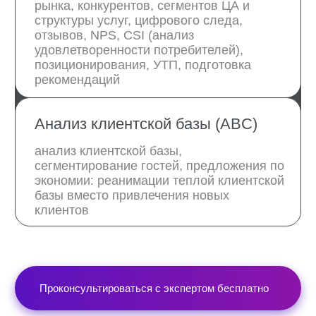
Анна Чепякова
Реализует внутреннее
обучение и программы
адаптации
Подробнее об эксперте
Самые интересные
кейсы компании
Кейс 1
Кейс 2
Создали отдел продаж и
«Мега Палас 
контролировали его работу в бизнес-
разработка ст
отеле «Арт Москва Войковская»
. 2020
продаж, веде
год
год