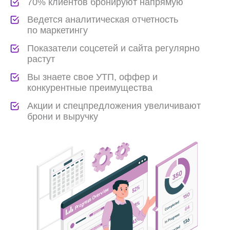
к конкурентам
Выполнение плана продаж и выручки
Выручка вырастет на 15-40%
Загрузка отеля вырастет на +25%
Окупаемость инвестиций в рекламу (ROI)
от 300%
Открываемость рассылок составит 30%
Конверсия модуля бронирования на сайте
отеля возрастет до 10 процентов