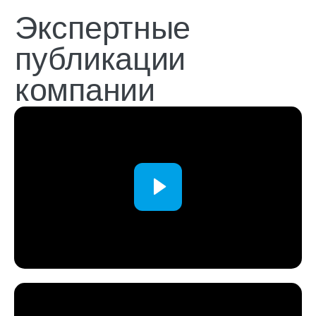
Независимый
гостиничный
альянс
109052, Москва,
ул. Подъемная, д. 12, стр. 1
+7 (929) 660-20-25
пн-пт, 9.00-19.00 мск
mail@openhospitality.org
Продажи
Создание стратегии продаж
Бюджет доходов
Создание отдела продаж под ключ
Диагностика отдела продаж (аудит)