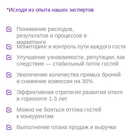
территорий
100+ номеров
Все услуги
Маркетинговая стратегия
цели маркетинга на год для адаптации
к рынку, емкость рынка, анализ
конкурентов, сегментов ЦА, структуры
услуг, цифрового следа, отзывов, NPS,
CSI, позиционирование, УТП, разработка
плана мероприятий с обоснованием
и внедрение — по запросу.
Аутсорсинг маркетинга
любые услуги по запросу — анализ
рынка, услуг, цен, акций, конкурентов,
сегментирование ЦА, маркетинговая
стратегия, разработка, запуск и ведение
рекламных кампаний, перспективы
расширения географии продаж, изучение
лояльности клиентов и прочие.