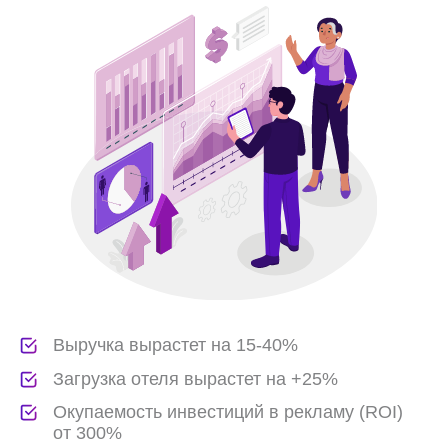
Анализ рынка
любые услуги по запросу — анализ
рынка, услуг, цен, акций, конкурентов,
сегментирование ЦА, маркетинговая
стратегия, разработка, запуск и ведение
рекламных кампаний, перспективы
расширения географии продаж,
изучение лояльности клиентов и прочие.
Измерение NPS
(удовлетворенность)
согласование анкеты исследования, сбор
базы гостей, измерение уровня
удовлетворенности, рекомендации по
повышению качества сервиса, услуг,
ценообразованию, презентация решений
заказчику
Подбор и настройка
рекламных каналов
подбор инструментов и каналов рекламы