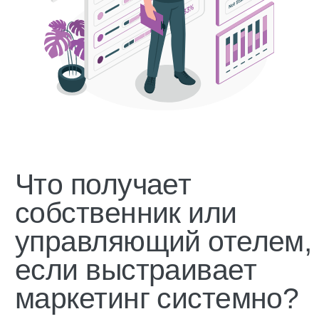
Возвратность гостей возрастет в 2 раза
Повышение прямых бронирований до 50%
Системная настройка
маркетинга, которая
увеличивает
возвратность гостя
в 2 раза и выручку
на 40+%
Для городских, загородных, курортных отелей
Для мини-гостиниц, мини-отелей, апартаментов,
глэмпингов
Для гостиничных сетей, управляющих компаний и
корпораций, ведомственных отелей, кластеров и