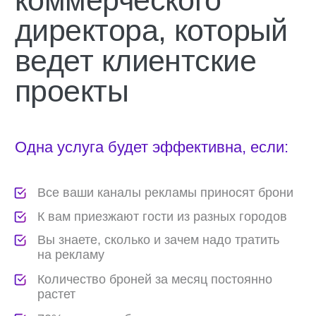
Что получает
собственник или
управляющий отелем,
если выстраивает
маркетинг системно?
*Исходя из опыта наших экспертов
Понимание расходов,
результатов и процессов в
маркетинге
Мониторинг и контроль пути каждого гостя
Улучшение узнаваемости, репутации, как
следствие — стабильный поток гостей
Увеличение количества прямых броней
и снижение комиссии на 30%
Эффективная стратегия развития отеля
в горизонте 1-3 лет
Можно не бояться оттока гостей