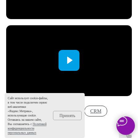
О компании
Вакансии
Спикеры
Статьи
Мероприятия
Новости
Кейсы и отзывы
© Независимый Гостиничный Альянс, 2023
Политика конфиденциальности
Согласие на получение рассылки
Сайт использует cookie-файлы,
Разработка сайта
в том числе подключен сервис
веб-аналитики
Все
Продажи
CRM
«Яндекс.Метрика»,
Принять
использующая cookie.
Оставаясь на нашем сайте,
Вы соглашаетесь с
Политикой
конфиденциальности
персональных данных