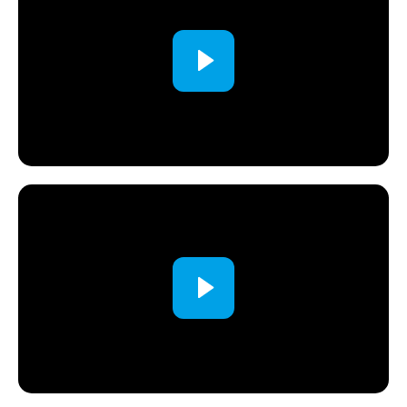
РОП в аренду
Скрипты бронирования
Разработка стандартов отдела продаж
Скрипты отдела продаж
Контроль качества звонков
Настройка тарифов
Анализ агрегаторов
Настройка агрегаторов
Пакет нормативных актов ОП
Подбор сотрудников в отдел продаж
Маркетинг
Маркетинговый план
Конкурентный анализ
Настройка позиционирования
Анализ рынка
Подбор и настройка рекламных каналов
Аутсорсинг маркетинга
NPS отеля
SMM в отеле
Анализ цифрового следа