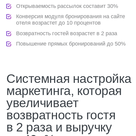
(бизнес-справочники, соцсети, e-mail-
маркетинг, мессенджеры, сервисы
рекомендаций, рассылок, вебинары,
туры, блогеры). Подготовка медиаплана,
запуск, настройка аналитики.)
SMM в отеле
Разработка контент-стратегии для 3
соцсетей с учетом сезонов, праздников,
позиционирования и концепции отеля,
характеристик гостей, по запросу —
ведение соцсетей под ключ
Конкурентный анализ и
позиционирование
Выявление прямых и косвенных
конкурентов, анализ сегментов ЦА,
каналов реализации, услуг, ценовой
политики, уровня сервиса, активности
и репутации на рынке, формирование
преимуществ, отстройка