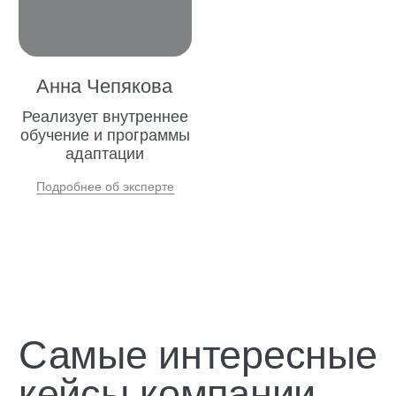
достичь успеха в сети.
Для успешного развития гостиничного
бизнеса необходимо учитывать ряд
ключевых аспектов. Важно провести
анализ рынка и конкурентный анализ,
чтобы определить свою позицию и
выделить преимущества. Также следует
измерить уровень удовлетворенности
клиентов с помощью методики NPS и
проанализировать базу клиентов для
определения потенциальных сегментов и
предпочтений.
Разработка маркетинговой стратегии и
подбор квалифицированного маркетолога
играют ключевую роль в достижении целей
бизнеса. Важно также правильно настроить
рекламные каналы, включая SMM, чтобы
привлекать новых клиентов и укреплять
позиции на рынке.
Геомаркетинг и анализ цифрового следа
позволяют эффективно настраивать
рекламные кампании и привлекать