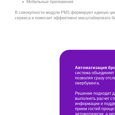
Наши компетенции
Автоматизация бр
система объединяет
позволяя сразу отсл
Мы предлагаем профессиональное управление отелями 
оптимальных подходов, что обеспечивает успешное разв
овербукинга.
Решение подходит дл
Финансовая отчётность и контроль
выполнять расчет ст
информации и подде
Выстраиваем систему
прием гостей проще:
управленческого учёта и внутреннего
автоматически, а н