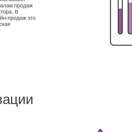
одаж это
ции
Финансовая
Р
эффективность
м
Централизированное управление
Анализ