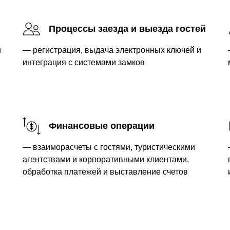
Процессы заезда и выезда гостей
и
— регистрация, выдача электронных ключей и
интеграция с системами замков
Финансовые операции
— взаиморасчеты с гостями, туристическими
льному принципу: функциональность системы можно расширять по
агентствами и корпоративными клиентами,
ессов. Ниже представлены ключевые модули, которые обычно вхо
обработка платежей и выставление счетов