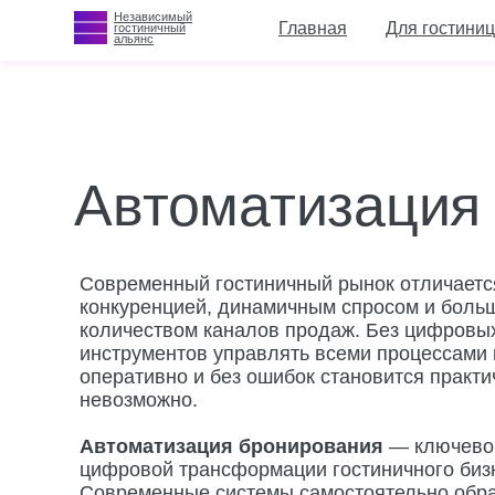
Независимый
Независимый
Главная
Главная
Для гостиниц
Для гостиниц
О 
О 
гостиничный
гостиничный
альянс
альянс
Автоматизация б
Современный гостиничный рынок отличается выс
конкуренцией, динамичным спросом и большим
количеством каналов продаж. Без цифровых
инструментов управлять всеми процессами макси
оперативно и без ошибок становится практически
невозможно.
Автоматизация бронирования
— ключевой элем
цифровой трансформации гостиничного бизнеса.
Современные системы самостоятельно обрабаты
заявки, синхронизируют данные по всем каналам
и минимизируют влияние человеческого фактора. 