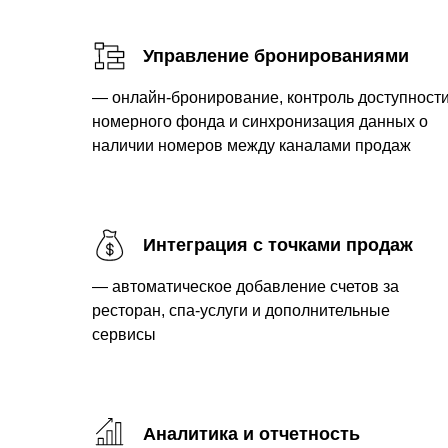
Управление бронированиями
— онлайн-бронирование, контроль доступност
номерного фонда и синхронизация данных о
наличии номеров между каналами продаж
Интеграция с точками продаж
Основные модули и компоненты PMS-системы
— автоматическое добавление счетов за
Большинство современных PMS-решений строятся по моду
ресторан, спа-услуги и дополнительные
увеличения номерного фонда или изменения бизнес-проц
сервисы
отельной PMS.
Модуль бронирования (Front Desk / Reservations)
Календарь доступности (Availability Grid)
Аналитика и отчетность
Модуль регистрации гостей (Check-in / Check-out)