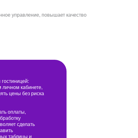
 гостиницей:
 личном кабинете,
ять цены без риска
ать оплаты,
равление персоналом
обработку
воляет сделать
равить
беспечиваем полный HR-
икл: поиск, подбор,
ных таблицы и