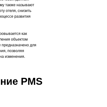
рму также называют
ту отеля, снизить
роцессе развития
овывается как
вления объектом
е предназначено для
ния, позволяя
на изменения.
ение PMS