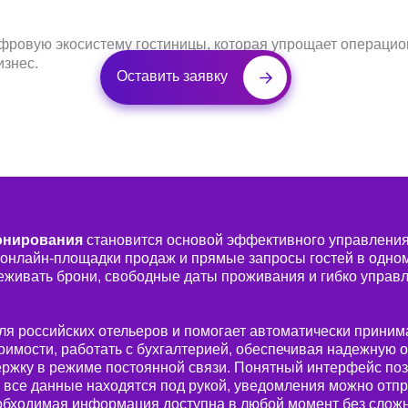
онирования
становится основой эффективного управления
 онлайн-площадки продаж и прямые запросы гостей в одном
еживать брони, свободные даты проживания и гибко управл
с использованием передовых технологий и
итие проектов и высокую прибыль для инвесторов.
я российских отельеров и помогает автоматически приним
Аудит и разработка концепции
Уп
оимости, работать с бухгалтерией, обеспечивая надежную 
ржку в режиме постоянной связи. Понятный интерфейс поз
Проводим диагностику текущей операционной
 все данные находятся под рукой, уведомления можно отп
О
модели и позиционирования объекта.
ц
еобходимая информация доступна в любой момент без слож