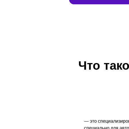
Что так
— это специализиро
специально для авт