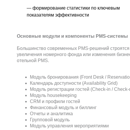
Модуль housekeeping
CRM и профили гостей
— формирование статистики по ключевым
Финансовый модуль и биллинг
показателям эффективности
Отчеты и аналитика
Групповой модуль
Модуль управления мероприятиями
Мобильные приложения
В совокупности модули PMS формируют единую цифровую 
сервиса и помогает эффективно масштабировать бизнес.