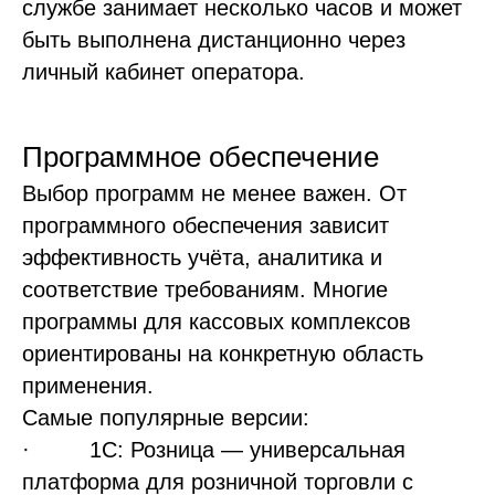
службе занимает несколько часов и может
Статьи
быть выполнена дистанционно через
Мероприятия
личный кабинет оператора.
Новости
Кейсы и отзывы
Программное обеспечение
© Независимый Гостиничный Альянс, 2023
Выбор программ не менее важен. От
Политика конфиденциальности
программного обеспечения зависит
Согласие на получение рассылки
Разработка сайта
эффективность учёта, аналитика и
соответствие требованиям. Многие
программы для кассовых комплексов
ориентированы на конкретную область
применения.
Самые популярные версии:
· 1С: Розница — универсальная
платформа для розничной торговли с