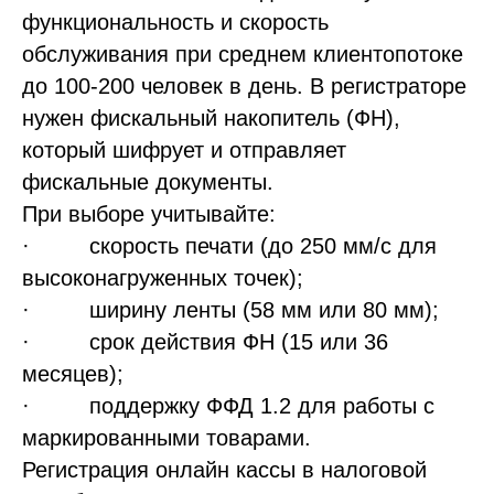
Revenue (звонки)
функциональность и скорость
Анализ АТС + схема звонков
обслуживания при среднем клиентопотоке
Настройка CRM
до 100-200 человек в день. В регистраторе
Лидорубы
Реанимация КБ
нужен фискальный накопитель (ФН),
Система непрерывного обучения
который шифрует и отправляет
Индивидуальная консультация
фискальные документы.
Экономика, запуск, аудит
При выборе учитывайте:
Открытие отеля
· скорость печати (до 250 мм/с для
Управление отелем
высоконагруженных точек);
Классификация
· ширину ленты (58 мм или 80 мм);
Бизнес план /фин модель
· срок действия ФН (15 или 36
Предпродажная упаковка
Оценка перед продажей
месяцев);
· поддержку ФФД 1.2 для работы с
О компании
маркированными товарами.
Вакансии
Регистрация онлайн кассы в налоговой
Спикеры