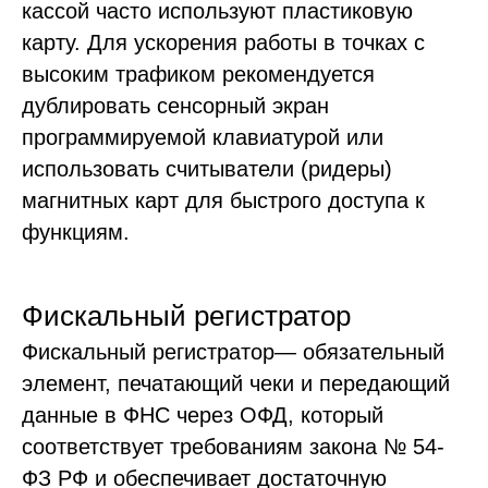
кассой часто используют пластиковую
Настройка тарифов
карту. Для ускорения работы в точках с
Анализ агрегаторов
Настройка агрегаторов
высоким трафиком рекомендуется
Пакет нормативных актов ОП
дублировать сенсорный экран
Подбор сотрудников в отдел продаж
программируемой клавиатурой или
Маркетинг
использовать считыватели (ридеры)
Маркетинговый план
магнитных карт для быстрого доступа к
Конкурентный анализ
функциям.
Настройка позиционирования
Анализ рынка
Подбор и настройка рекламных каналов
Аутсорсинг маркетинга
Фискальный регистратор
NPS отеля
Фискальный регистратор— обязательный
SMM в отеле
Анализ цифрового следа
элемент, печатающий чеки и передающий
Геомаркетинг
данные в ФНС через ОФД, который
Анализ клиентской базы (ABC)
Аудит маркетинга и продаж
соответствует требованиям закона № 54-
ФЗ РФ и обеспечивает достаточную