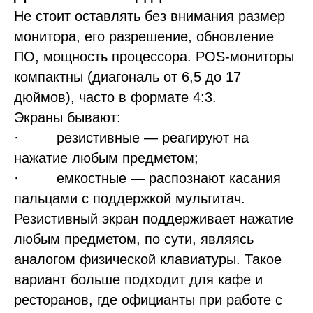
Независимый
Не стоит оставлять без внимания размер
гостиничный
альянс
монитора, его разрешение, обновление
ПО, мощность процессора. POS-мониторы
109052, Москва,
ул. Подъемная, д. 12, стр. 1
компактны (диагональ от 6,5 до 17
+7 (929) 660-20-25
дюймов), часто в формате 4:3.
пн-пт, 9.00-19.00 мск
Экраны бывают:
mail@openhospitality.org
· резистивные — реагируют на
нажатие любым предметом;
Продажи
· емкостные — распознают касания
Создание стратегии продаж
пальцами с поддержкой мультитач.
Бюджет доходов
Резистивный экран поддерживает нажатие
Создание отдела продаж под ключ
Диагностика отдела продаж (аудит)
любым предметом, по сути, являясь
РОП в аренду
аналогом физической клавиатуры. Такое
Скрипты бронирования
вариант больше подходит для кафе и
Разработка стандартов отдела продаж
Скрипты отдела продаж
ресторанов, где официанты при работе с
Контроль качества звонков