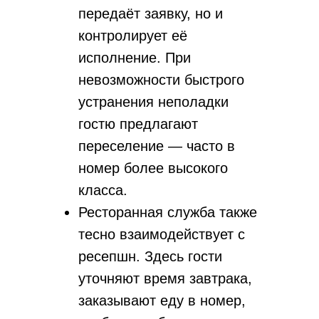
передаёт заявку, но и
контролирует её
исполнение. При
невозможности быстрого
устранения неполадки
гостю предлагают
переселение — часто в
номер более высокого
класса.
Независимый
гостиничный
альянс
Ресторанная служба также
тесно взаимодействует с
109052, Москва,
ресепшн. Здесь гости
ул. Подъемная, д. 12, стр. 1
+7 (929) 660-20-25
уточняют время завтрака,
пн-пт, 9.00-19.00 мск
заказывают еду в номер,
mail@openhospitality.org