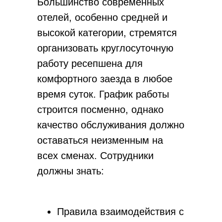
Большинство современных
Конкурентный анализ
Настройка позиционирования
отелей, особенно средней и
Анализ рынка
высокой категории, стремятся
Подбор и настройка рекламных каналов
Аутсорсинг маркетинга
организовать круглосуточную
NPS отеля
работу ресепшена для
SMM в отеле
Анализ цифрового следа
комфортного заезда в любое
Геомаркетинг
время суток. График работы
Анализ клиентской базы (ABC)
Аудит маркетинга и продаж
строится посменно, однако
качество обслуживания должно
Revenue (звонки)
оставаться неизменным на
Анализ АТС + схема звонков
Настройка CRM
всех сменах. Сотрудники
Лидорубы
должны знать:
Реанимация КБ
Система непрерывного обучения
Индивидуальная консультация
Правила взаимодействия с