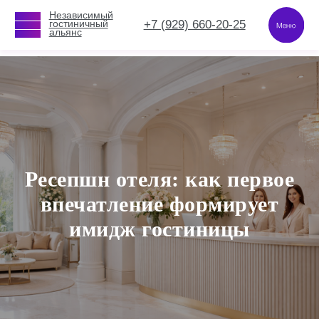
Независимый
Независимый
+7 (929) 660-20-25
+7 (929) 660-20-25
гостиничный
гостиничный
альянс
альянс
Ресепшн отеля: как первое
впечатление формирует
имидж гостиницы