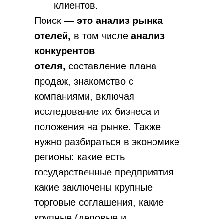
клиентов.
Анализ рынка
Подбор и настройка рекламных каналов
Поиск —
это анализ рынка
Аутсорсинг маркетинга
отелей,
в том числе
анализ
NPS отеля
SMM в отеле
конкурентов
Анализ цифрового следа
отеля,
составление плана
Геомаркетинг
Анализ клиентской базы (ABC)
продаж, знакомство с
Аудит маркетинга и продаж
компаниями, включая
Revenue (звонки)
исследование их бизнеса и
Анализ АТС + схема звонков
положения на рынке. Также
Настройка CRM
нужно разбираться в экономике
Лидорубы
регионы: какие есть
Реанимация КБ
Система непрерывного обучения
государственные предприятия,
Индивидуальная консультация
какие заключены крупные
торговые соглашения, какие
Экономика, запуск, аудит
крупные (деловые и
Открытие отеля