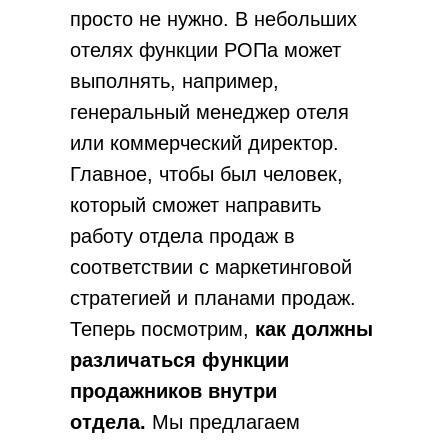
просто не нужно. В небольших
отелях функции РОПа может
выполнять, например,
генеральный менеджер отеля
или коммерческий директор.
Главное, чтобы был человек,
который сможет направить
работу отдела продаж в
Независимый
гостиничный
альянс
соответствии с маркетинговой
стратегией и планами продаж.
109052, Москва,
Теперь посмотрим,
как должны
ул. Подъемная, д. 12, стр. 1
+7 (929) 660-20-25
различаться функции
пн-пт, 9.00-19.00 мск
продажников внутри
mail@openhospitality.org
отдела.
Мы предлагаем