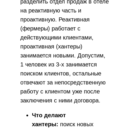
разделить отдел продаж в отеле
Продажи
на реактивную часть и
Создание стратегии продаж
проактивную. Реактивная
Бюджет доходов
Создание отдела продаж под ключ
(фермеры) работает с
Диагностика отдела продаж (аудит)
действующими клиентами,
РОП в аренду
Скрипты бронирования
проактивная (хантеры)
Разработка стандартов отдела продаж
занимается новыми. Допустим,
Скрипты отдела продаж
Контроль качества звонков
1 человек из 3-х занимается
Настройка тарифов
поиском клиентов, остальные
Анализ агрегаторов
отвечают за непосредственную
Настройка агрегаторов
Пакет нормативных актов ОП
работу с клиентом уже после
Подбор сотрудников в отдел продаж
заключения с ними договора.
Маркетинг
Что делают
Маркетинговый план
Конкурентный анализ
хантеры:
поиск новых
Настройка позиционирования