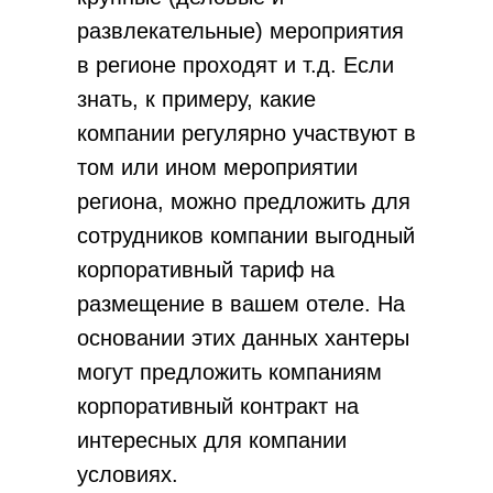
Управление отелем
развлекательные) мероприятия
Классификация
в регионе проходят и т.д. Если
Бизнес план /фин модель
Предпродажная упаковка
знать, к примеру, какие
Оценка перед продажей
компании регулярно участвуют в
том или ином мероприятии
О компании
региона, можно предложить для
Вакансии
Спикеры
сотрудников компании выгодный
Статьи
корпоративный тариф на
Мероприятия
размещение в вашем отеле. На
Новости
основании этих данных хантеры
Кейсы и отзывы
могут предложить компаниям
корпоративный контракт на
© Независимый Гостиничный Альянс, 2023
интересных для компании
Политика конфиденциальности
условиях.
Согласие на получение рассылки