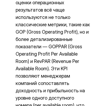
оценки операционных
Маркетинг
результатов всё чаще
Маркетинговый план
используются не только
Конкурентный анализ
Настройка позиционирования
классические метрики, такие как
Анализ рынка
GOP (Gross Operating Profit), но и
Подбор и настройка рекламных каналов
более детализированные
Аутсорсинг маркетинга
NPS отеля
показатели — GOPPAR (Gross
SMM в отеле
Operating Profit Per Available
Анализ цифрового следа
Геомаркетинг
Room) и RevPAR (Revenue Per
Анализ клиентской базы (ABC)
Available Room). Эти KPI
Аудит маркетинга и продаж
позволяют менеджерам
Revenue (звонки)
компаний сопоставлять
Анализ АТС + схема звонков
доходность и прибыльность на
Настройка CRM
Лидорубы
уровне одного доступного
Реанимация КБ
номера (per available room), что