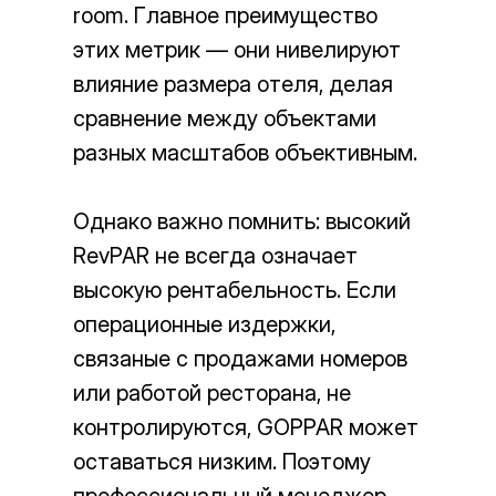
room. Главное преимущество
этих метрик — они нивелируют
© Независимый Гостиничный Альянс, 2023
Политика конфиденциальности
влияние размера отеля, делая
Согласие на получение рассылки
сравнение между объектами
Разработка сайта
разных масштабов объективным.
Однако важно помнить: высокий
RevPAR не всегда означает
высокую рентабельность. Если
операционные издержки,
связаные с продажами номеров
или работой ресторана, не
контролируются, GOPPAR может
оставаться низким. Поэтому