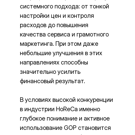
системного подхода: от тонкой
настройки цен и контроля
расходов до повышения
качества сервиса и грамотного
маркетинга. При этом даже
небольшие улучшения в этих
направлениях способны
значительно усилить
финансовый результат.
В условиях высокой конкуренции
Независимый
в индустрии HoReCa именно
гостиничный
альянс
глубокое понимание и активное
109052, Москва,
использование GOP становится
ул. Подъемная, д. 12, стр. 1