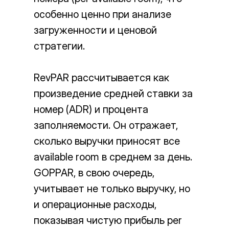
Система непрерывного обучения
особенно ценно при анализе
Индивидуальная консультация
загруженности и ценовой
Экономика, запуск, аудит
стратегии.
Открытие отеля
Управление отелем
RevPAR рассчитывается как
Классификация
Бизнес план /фин модель
произведение средней ставки за
Предпродажная упаковка
номер (ADR) и процента
Оценка перед продажей
заполняемости. Он отражает,
О компании
сколько выручки приносят все
Вакансии
available room в среднем за день.
Спикеры
GOPPAR, в свою очередь,
Статьи
учитывает не только выручку, но
Мероприятия
Новости
и операционные расходы,
Кейсы и отзывы
показывая чистую прибыль per