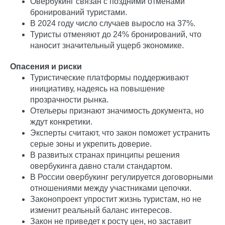
Овербукинг связан с поздними отменами
бронирований туристами.
В 2024 году число случаев выросло на 37%.
Туристы отменяют до 24% бронирований, что
наносит значительный ущерб экономике.
Только важное.
Опасения и риски
Только для профи
Туристические платформы поддерживают
инициативу, надеясь на повышение
прозрачности рынка.
Читайте в Telegram
Отельеры признают значимость документа, но
ждут конкретики.
Эксперты считают, что закон поможет устранить
серые зоны и укрепить доверие.
В развитых странах принципы решения
овербукинга давно стали стандартом.
В России овербукинг регулируется договорными
отношениями между участниками цепочки.
Законопроект упростит жизнь туристам, но не
изменит реальный баланс интересов.
Закон не приведет к росту цен, но заставит